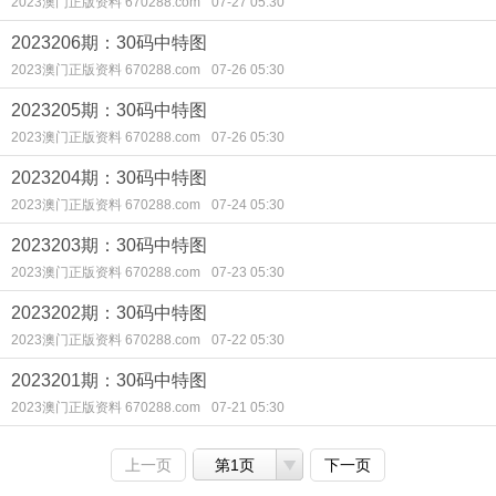
2023澳门正版资料 670288.com
07-27 05:30
2023206期：30码中特图
2023澳门正版资料 670288.com
07-26 05:30
2023205期：30码中特图
2023澳门正版资料 670288.com
07-26 05:30
2023204期：30码中特图
2023澳门正版资料 670288.com
07-24 05:30
2023203期：30码中特图
2023澳门正版资料 670288.com
07-23 05:30
2023202期：30码中特图
2023澳门正版资料 670288.com
07-22 05:30
2023201期：30码中特图
2023澳门正版资料 670288.com
07-21 05:30
上一页
第1页
下一页