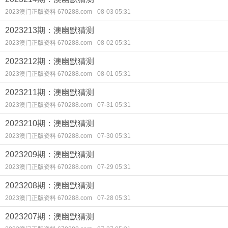
2023澳门正版资料 670288.com
08-03 05:31
2023213期：澳幽默猜测
2023澳门正版资料 670288.com
08-02 05:31
2023212期：澳幽默猜测
2023澳门正版资料 670288.com
08-01 05:31
2023211期：澳幽默猜测
2023澳门正版资料 670288.com
07-31 05:31
2023210期：澳幽默猜测
2023澳门正版资料 670288.com
07-30 05:31
2023209期：澳幽默猜测
2023澳门正版资料 670288.com
07-29 05:31
2023208期：澳幽默猜测
2023澳门正版资料 670288.com
07-28 05:31
2023207期：澳幽默猜测