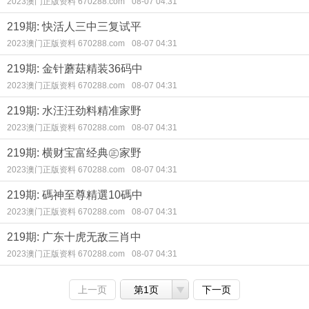
2023澳门正版资料 670288.com
08-07 04:31
219期: 快活人三中三复试平
2023澳门正版资料 670288.com
08-07 04:31
219期: 金针蘑菇精装36码中
2023澳门正版资料 670288.com
08-07 04:31
219期: 水汪汪劲料精准家野
2023澳门正版资料 670288.com
08-07 04:31
219期: 横财宝富经典㊣家野
2023澳门正版资料 670288.com
08-07 04:31
219期: 碼神至尊精選10碼中
2023澳门正版资料 670288.com
08-07 04:31
219期: 广东十虎无敌三肖中
2023澳门正版资料 670288.com
08-07 04:31
上一页
第1页
下一页